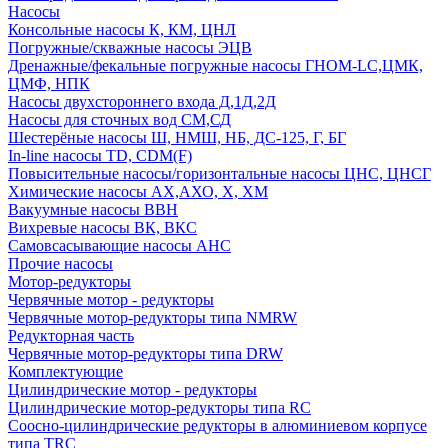
Насосы
Консольные насосы К, КМ, ЦНЛ
Погружные/скважные насосы ЭЦВ
Дренажные/фекальные погружные насосы ГНОМ-LC,ЦМК,
ЦМФ, НПК
Насосы двухстороннего входа Д,1Д,2Д
Насосы для сточных вод СМ,СД
Шестерёные насосы Ш, НМШ, НБ, ДС-125, Г, БГ
In-line насосы TD, CDM(F)
Повысительные насосы/горизонтальные насосы ЦНС, ЦНСГ
Химические насосы АХ,АХО, Х, ХМ
Вакуумные насосы ВВН
Вихревые насосы ВК, ВКС
Самовсасывающие насосы АНС
Прочие насосы
Мотор-редукторы
Червячные мотор - редукторы
Червячные мотор-редукторы типа NMRW
Редукторная часть
Червячные мотор-редукторы типа DRW
Комплектующие
Цилиндрические мотор - редукторы
Цилиндрические мотор-редукторы типа RC
Соосно-цилиндрические редукторы в алюминиевом корпусе
типа TRC