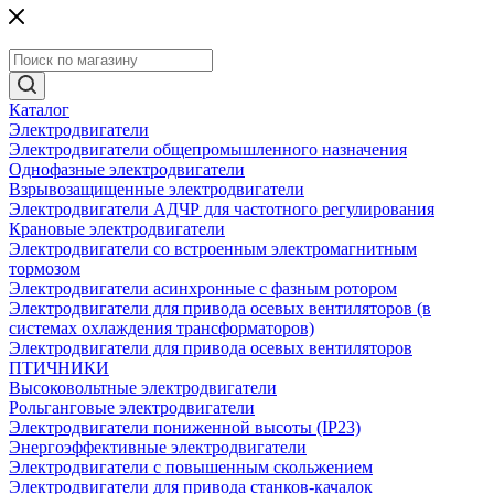
Каталог
Электродвигатели
Электродвигатели общепромышленного назначения
Однофазные электродвигатели
Взрывозащищенные электродвигатели
Электродвигатели АДЧР для частотного регулирования
Крановые электродвигатели
Электродвигатели со встроенным электромагнитным
тормозом
Электродвигатели асинхронные с фазным ротором
Электродвигатели для привода осевых вентиляторов (в
системах охлаждения трансформаторов)
Электродвигатели для привода осевых вентиляторов
ПТИЧНИКИ
Высоковольтные электродвигатели
Рольганговые электродвигатели
Электродвигатели пониженной высоты (IP23)
Энергоэффективные электродвигатели
Электродвигатели с повышенным скольжением
Электродвигатели для привода станков-качалок