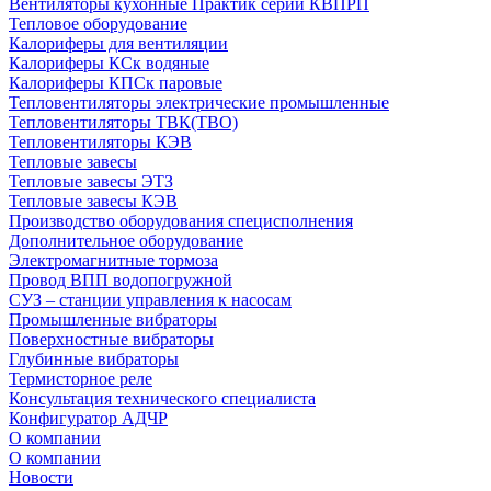
Вентиляторы кухонные Практик серии КВПРП
Тепловое оборудование
Калориферы для вентиляции
Калориферы КСк водяные
Калориферы КПСк паровые
Тепловентиляторы электрические промышленные
Тепловентиляторы ТВК(ТВО)
Тепловентиляторы КЭВ
Тепловые завесы
Тепловые завесы ЭТЗ
Тепловые завесы КЭВ
Производство оборудования специсполнения
Дополнительное оборудование
Электромагнитные тормоза
Провод ВПП водопогружной
СУЗ – станции управления к насосам
Промышленные вибраторы
Поверхностные вибраторы
Глубинные вибраторы
Термисторное реле
Консультация технического специалиста
Конфигуратор АДЧР
О компании
О компании
Новости