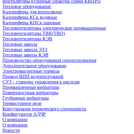
Вентиляторы кухонные Практик серии КВПРП
Тепловое оборудование
Калориферы для вентиляции
Калориферы КСк водяные
Калориферы КПСк паровые
Тепловентиляторы электрические промышленные
Тепловентиляторы ТВК(ТВО)
Тепловентиляторы КЭВ
Тепловые завесы
Тепловые завесы ЭТЗ
Тепловые завесы КЭВ
Производство оборудования специсполнения
Дополнительное оборудование
Электромагнитные тормоза
Провод ВПП водопогружной
СУЗ – станции управления к насосам
Промышленные вибраторы
Поверхностные вибраторы
Глубинные вибраторы
Термисторное реле
Консультация технического специалиста
Конфигуратор АДЧР
О компании
О компании
Новости