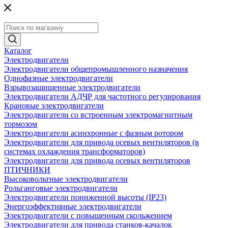
Каталог
Электродвигатели
Электродвигатели общепромышленного назначения
Однофазные электродвигатели
Взрывозащищенные электродвигатели
Электродвигатели АДЧР для частотного регулирования
Крановые электродвигатели
Электродвигатели со встроенным электромагнитным
тормозом
Электродвигатели асинхронные с фазным ротором
Электродвигатели для привода осевых вентиляторов (в
системах охлаждения трансформаторов)
Электродвигатели для привода осевых вентиляторов
ПТИЧНИКИ
Высоковольтные электродвигатели
Рольганговые электродвигатели
Электродвигатели пониженной высоты (IP23)
Энергоэффективные электродвигатели
Электродвигатели с повышенным скольжением
Электродвигатели для привода станков-качалок