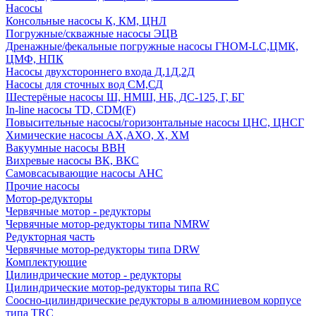
Насосы
Консольные насосы К, КМ, ЦНЛ
Погружные/скважные насосы ЭЦВ
Дренажные/фекальные погружные насосы ГНОМ-LC,ЦМК,
ЦМФ, НПК
Насосы двухстороннего входа Д,1Д,2Д
Насосы для сточных вод СМ,СД
Шестерёные насосы Ш, НМШ, НБ, ДС-125, Г, БГ
In-line насосы TD, CDM(F)
Повысительные насосы/горизонтальные насосы ЦНС, ЦНСГ
Химические насосы АХ,АХО, Х, ХМ
Вакуумные насосы ВВН
Вихревые насосы ВК, ВКС
Самовсасывающие насосы АНС
Прочие насосы
Мотор-редукторы
Червячные мотор - редукторы
Червячные мотор-редукторы типа NMRW
Редукторная часть
Червячные мотор-редукторы типа DRW
Комплектующие
Цилиндрические мотор - редукторы
Цилиндрические мотор-редукторы типа RC
Соосно-цилиндрические редукторы в алюминиевом корпусе
типа TRC