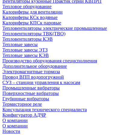
Вентиляторы кухонные Практик серии КВПРП
Тепловое оборудование
Калориферы для вентиляции
Калориферы КСк водяные
Калориферы КПСк паровые
Тепловентиляторы электрические промышленные
Тепловентиляторы ТВК(ТВО)
Тепловентиляторы КЭВ
Тепловые завесы
Тепловые завесы ЭТЗ
Тепловые завесы КЭВ
Производство оборудования специсполнения
Дополнительное оборудование
Электромагнитные тормоза
Провод ВПП водопогружной
СУЗ – станции управления к насосам
Промышленные вибраторы
Поверхностные вибраторы
Глубинные вибраторы
Термисторное реле
Консультация технического специалиста
Конфигуратор АДЧР
О компании
О компании
Новости