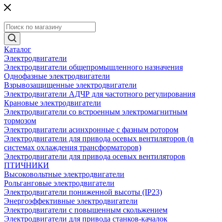
Каталог
Электродвигатели
Электродвигатели общепромышленного назначения
Однофазные электродвигатели
Взрывозащищенные электродвигатели
Электродвигатели АДЧР для частотного регулирования
Крановые электродвигатели
Электродвигатели со встроенным электромагнитным
тормозом
Электродвигатели асинхронные с фазным ротором
Электродвигатели для привода осевых вентиляторов (в
системах охлаждения трансформаторов)
Электродвигатели для привода осевых вентиляторов
ПТИЧНИКИ
Высоковольтные электродвигатели
Рольганговые электродвигатели
Электродвигатели пониженной высоты (IP23)
Энергоэффективные электродвигатели
Электродвигатели с повышенным скольжением
Электродвигатели для привода станков-качалок