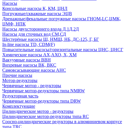
Насосы
Консольные насосы К, КМ, ЦНЛ
Погружные/скважные насосы ЭЦВ
Дренажные/фекальные погружные насосы ГНОМ-LC,ЦМК,
ЦМФ, НПК
Насосы двухстороннего входа Д,1Д,2Д
Насосы для сточных вод СМ,СД
Шестерёные насосы Ш, НМШ, НБ, ДС-125, Г, БГ
In-line насосы TD, CDM(F)
Повысительные насосы/горизонтальные насосы ЦНС, ЦНСГ
Химические насосы АХ,АХО, Х, ХМ
Вакуумные насосы ВВН
Вихревые насосы ВК, ВКС
Самовсасывающие насосы АНС
Прочие насосы
Мотор-редукторы
Червячные мотор - редукторы
Червячные мотор-редукторы типа NMRW
Редукторная часть
Червячные мотор-редукторы типа DRW
Комплектующие
Цилиндрические мотор - редукторы
Цилиндрические мотор-редукторы типа RC
Соосно-цилиндрические редукторы в алюминиевом корпусе
типа TRC