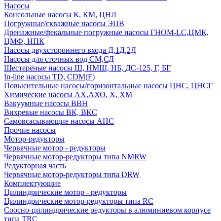
Насосы
Консольные насосы К, КМ, ЦНЛ
Погружные/скважные насосы ЭЦВ
Дренажные/фекальные погружные насосы ГНОМ-LC,ЦМК,
ЦМФ, НПК
Насосы двухстороннего входа Д,1Д,2Д
Насосы для сточных вод СМ,СД
Шестерёные насосы Ш, НМШ, НБ, ДС-125, Г, БГ
In-line насосы TD, CDM(F)
Повысительные насосы/горизонтальные насосы ЦНС, ЦНСГ
Химические насосы АХ,АХО, Х, ХМ
Вакуумные насосы ВВН
Вихревые насосы ВК, ВКС
Самовсасывающие насосы АНС
Прочие насосы
Мотор-редукторы
Червячные мотор - редукторы
Червячные мотор-редукторы типа NMRW
Редукторная часть
Червячные мотор-редукторы типа DRW
Комплектующие
Цилиндрические мотор - редукторы
Цилиндрические мотор-редукторы типа RC
Соосно-цилиндрические редукторы в алюминиевом корпусе
типа TRC