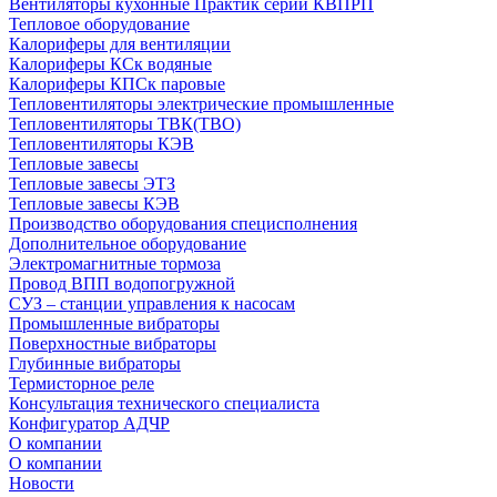
Вентиляторы кухонные Практик серии КВПРП
Тепловое оборудование
Калориферы для вентиляции
Калориферы КСк водяные
Калориферы КПСк паровые
Тепловентиляторы электрические промышленные
Тепловентиляторы ТВК(ТВО)
Тепловентиляторы КЭВ
Тепловые завесы
Тепловые завесы ЭТЗ
Тепловые завесы КЭВ
Производство оборудования специсполнения
Дополнительное оборудование
Электромагнитные тормоза
Провод ВПП водопогружной
СУЗ – станции управления к насосам
Промышленные вибраторы
Поверхностные вибраторы
Глубинные вибраторы
Термисторное реле
Консультация технического специалиста
Конфигуратор АДЧР
О компании
О компании
Новости