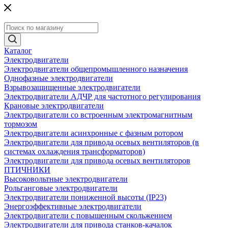
Каталог
Электродвигатели
Электродвигатели общепромышленного назначения
Однофазные электродвигатели
Взрывозащищенные электродвигатели
Электродвигатели АДЧР для частотного регулирования
Крановые электродвигатели
Электродвигатели со встроенным электромагнитным
тормозом
Электродвигатели асинхронные с фазным ротором
Электродвигатели для привода осевых вентиляторов (в
системах охлаждения трансформаторов)
Электродвигатели для привода осевых вентиляторов
ПТИЧНИКИ
Высоковольтные электродвигатели
Рольганговые электродвигатели
Электродвигатели пониженной высоты (IP23)
Энергоэффективные электродвигатели
Электродвигатели с повышенным скольжением
Электродвигатели для привода станков-качалок