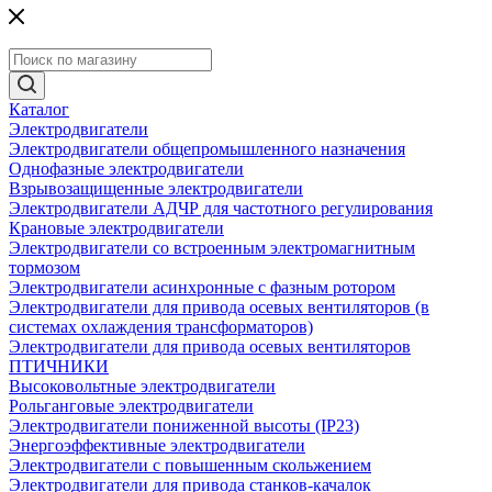
Каталог
Электродвигатели
Электродвигатели общепромышленного назначения
Однофазные электродвигатели
Взрывозащищенные электродвигатели
Электродвигатели АДЧР для частотного регулирования
Крановые электродвигатели
Электродвигатели со встроенным электромагнитным
тормозом
Электродвигатели асинхронные с фазным ротором
Электродвигатели для привода осевых вентиляторов (в
системах охлаждения трансформаторов)
Электродвигатели для привода осевых вентиляторов
ПТИЧНИКИ
Высоковольтные электродвигатели
Рольганговые электродвигатели
Электродвигатели пониженной высоты (IP23)
Энергоэффективные электродвигатели
Электродвигатели с повышенным скольжением
Электродвигатели для привода станков-качалок