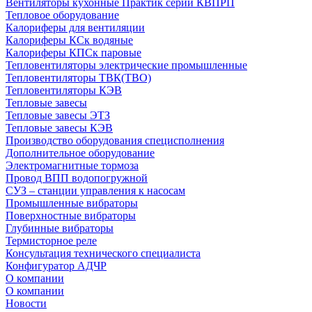
Вентиляторы кухонные Практик серии КВПРП
Тепловое оборудование
Калориферы для вентиляции
Калориферы КСк водяные
Калориферы КПСк паровые
Тепловентиляторы электрические промышленные
Тепловентиляторы ТВК(ТВО)
Тепловентиляторы КЭВ
Тепловые завесы
Тепловые завесы ЭТЗ
Тепловые завесы КЭВ
Производство оборудования специсполнения
Дополнительное оборудование
Электромагнитные тормоза
Провод ВПП водопогружной
СУЗ – станции управления к насосам
Промышленные вибраторы
Поверхностные вибраторы
Глубинные вибраторы
Термисторное реле
Консультация технического специалиста
Конфигуратор АДЧР
О компании
О компании
Новости