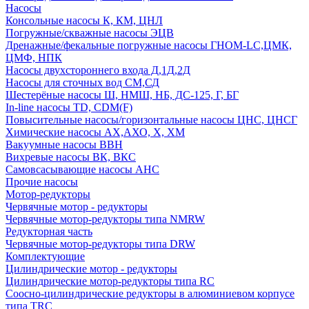
Насосы
Консольные насосы К, КМ, ЦНЛ
Погружные/скважные насосы ЭЦВ
Дренажные/фекальные погружные насосы ГНОМ-LC,ЦМК,
ЦМФ, НПК
Насосы двухстороннего входа Д,1Д,2Д
Насосы для сточных вод СМ,СД
Шестерёные насосы Ш, НМШ, НБ, ДС-125, Г, БГ
In-line насосы TD, CDM(F)
Повысительные насосы/горизонтальные насосы ЦНС, ЦНСГ
Химические насосы АХ,АХО, Х, ХМ
Вакуумные насосы ВВН
Вихревые насосы ВК, ВКС
Самовсасывающие насосы АНС
Прочие насосы
Мотор-редукторы
Червячные мотор - редукторы
Червячные мотор-редукторы типа NMRW
Редукторная часть
Червячные мотор-редукторы типа DRW
Комплектующие
Цилиндрические мотор - редукторы
Цилиндрические мотор-редукторы типа RC
Соосно-цилиндрические редукторы в алюминиевом корпусе
типа TRC