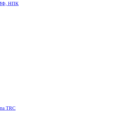
ЦМФ, НПК
ипа TRC