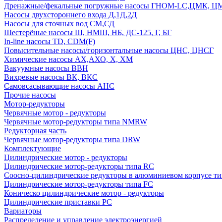
Дренажные/фекальные погружные насосы ГНОМ-LC,ЦМК, 
Насосы двухстороннего входа Д,1Д,2Д
Насосы для сточных вод СМ,СД
Шестерёные насосы Ш, НМШ, НБ, ДС-125, Г, БГ
In-line насосы TD, CDM(F)
Повысительные насосы/горизонтальные насосы ЦНС, ЦНСГ
Химические насосы АХ,АХО, Х, ХМ
Вакуумные насосы ВВН
Вихревые насосы ВК, ВКС
Самовсасывающие насосы АНС
Прочие насосы
Мотор-редукторы
Червячные мотор - редукторы
Червячные мотор-редукторы типа NMRW
Редукторная часть
Червячные мотор-редукторы типа DRW
Комплектующие
Цилиндрические мотор - редукторы
Цилиндрические мотор-редукторы типа RC
Соосно-цилиндрические редукторы в алюминиевом корпусе т
Цилиндрические мотор-редукторы типа FC
Коническо цилиндрические мотор - редукторы
Цилиндрические приставки PC
Вариаторы
Распределение и управление электроэнергией