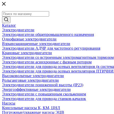
Каталог
Электродвигатели
Электродвигатели общепромышленного назначения
Однофазные электродвигатели
Взрывозащищенные электродвигатели
Электродвигатели АДЧР для частотного регулирования
Крановые электродвигатели
Электродвигатели со встроенным электромагнитным тормозом
Электродвигатели асинхронные с фазным ротором
Электродвигатели для привода осевых вентиляторов (в систем
Электродвигатели для привода осевых вентиляторов ПТИЧН
Высоковольтные электродвигатели
Рольганговые электродвигатели
Электродвигатели пониженной высоты (IP23)
Энергоэффективные электродвигатели
Электродвигатели с повышенным скольжением
Электродвигатели для привода станков-качалок
Насосы
Консольные насосы К, КМ, ЦНЛ
Погружные/скважные насосы ЭЦВ