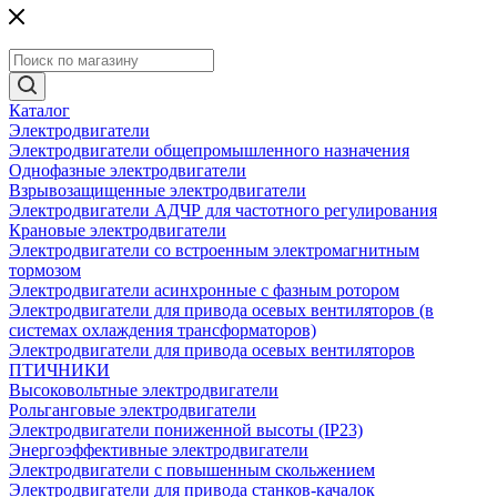
Каталог
Электродвигатели
Электродвигатели общепромышленного назначения
Однофазные электродвигатели
Взрывозащищенные электродвигатели
Электродвигатели АДЧР для частотного регулирования
Крановые электродвигатели
Электродвигатели со встроенным электромагнитным
тормозом
Электродвигатели асинхронные с фазным ротором
Электродвигатели для привода осевых вентиляторов (в
системах охлаждения трансформаторов)
Электродвигатели для привода осевых вентиляторов
ПТИЧНИКИ
Высоковольтные электродвигатели
Рольганговые электродвигатели
Электродвигатели пониженной высоты (IP23)
Энергоэффективные электродвигатели
Электродвигатели с повышенным скольжением
Электродвигатели для привода станков-качалок