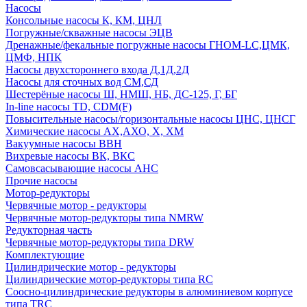
Насосы
Консольные насосы К, КМ, ЦНЛ
Погружные/скважные насосы ЭЦВ
Дренажные/фекальные погружные насосы ГНОМ-LC,ЦМК,
ЦМФ, НПК
Насосы двухстороннего входа Д,1Д,2Д
Насосы для сточных вод СМ,СД
Шестерёные насосы Ш, НМШ, НБ, ДС-125, Г, БГ
In-line насосы TD, CDM(F)
Повысительные насосы/горизонтальные насосы ЦНС, ЦНСГ
Химические насосы АХ,АХО, Х, ХМ
Вакуумные насосы ВВН
Вихревые насосы ВК, ВКС
Самовсасывающие насосы АНС
Прочие насосы
Мотор-редукторы
Червячные мотор - редукторы
Червячные мотор-редукторы типа NMRW
Редукторная часть
Червячные мотор-редукторы типа DRW
Комплектующие
Цилиндрические мотор - редукторы
Цилиндрические мотор-редукторы типа RC
Соосно-цилиндрические редукторы в алюминиевом корпусе
типа TRC