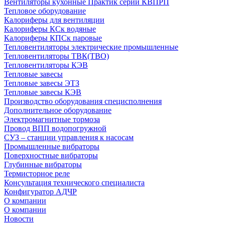
Вентиляторы кухонные Практик серии КВПРП
Тепловое оборудование
Калориферы для вентиляции
Калориферы КСк водяные
Калориферы КПСк паровые
Тепловентиляторы электрические промышленные
Тепловентиляторы ТВК(ТВО)
Тепловентиляторы КЭВ
Тепловые завесы
Тепловые завесы ЭТЗ
Тепловые завесы КЭВ
Производство оборудования специсполнения
Дополнительное оборудование
Электромагнитные тормоза
Провод ВПП водопогружной
СУЗ – станции управления к насосам
Промышленные вибраторы
Поверхностные вибраторы
Глубинные вибраторы
Термисторное реле
Консультация технического специалиста
Конфигуратор АДЧР
О компании
О компании
Новости